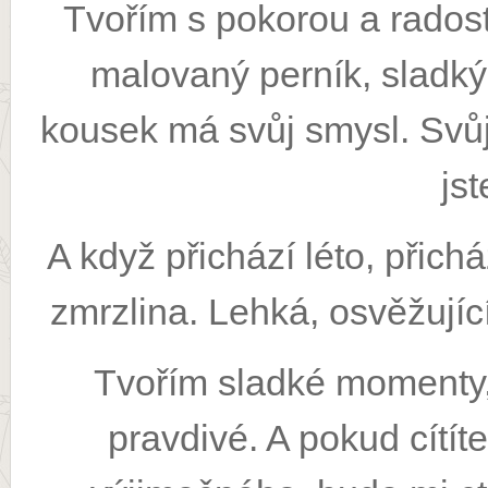
Tvořím s pokorou a radostí
malovaný perník, sladký
kousek má svůj smysl. Svůj 
jst
A když přichází léto, přic
zmrzlina. Lehká, osvěžující 
Tvořím sladké momenty, 
pravdivé. A pokud cítít