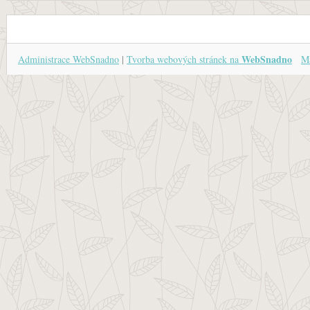
WebSnadno
Administrace WebSnadno
|
Tvorba webových stránek na
Ma