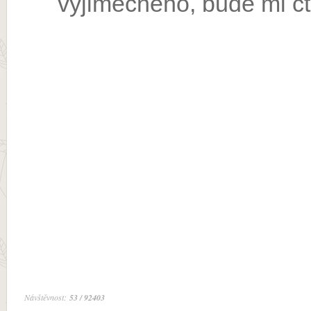
výjimečného, bude mi ct
Návštěvnost:
53 / 92403